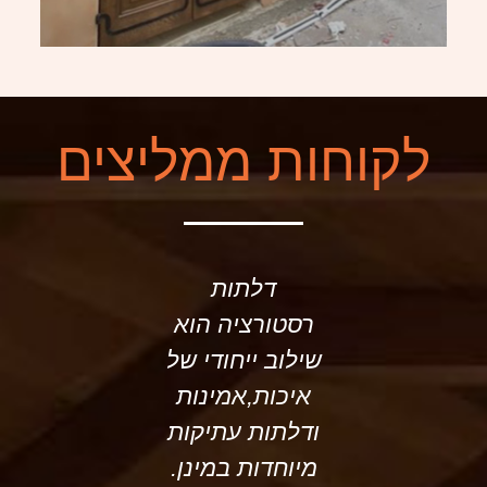
לקוחות ממליצים
דלתות
ריח
רסטורציה הוא
העץ,פירזול
שילוב ייחודי של
יפייפים,חל
איכות,אמינות
עדיין חלוד
ודלתות עתיקות
ודלתות שעונ
מיוחדות במינן.
זו על זו