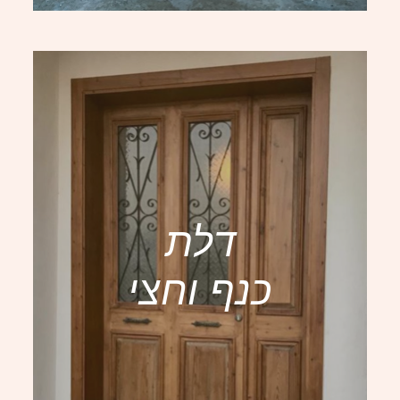
דלת
כנף וחצי