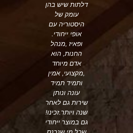
דלתות שיש בהן
שמאחורי כ
עומק של
אחת מהן
היסטוריה עם
שעונות השנ
אופי ייחודי.
זו על זו.נדב
ופאיז ,מנהל
הזמן ספוני
החנות, הוא
במקום קט
אדם מיוחד
וקסום ביפו א
,מקצועי, אמין
הגענו ביו
ותמיד תמיד
גשום בחיפ
עונה ונותן
אחר אותה
שירות גם לאחר
הדלת שנד
שנה ויותר.זכינו!
שהיא שלנו
גם במוצר ייחודי
פואד עם החי
שכל מי שנכנס
העדין,המב