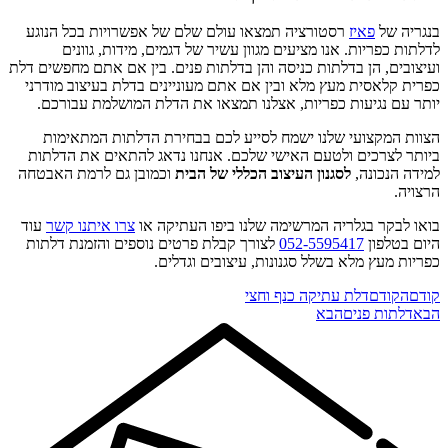
בנגריה של
פאיז
רסטורציה תמצאו עולם שלם של אפשרויות בכל הנוגע
לדלתות כפריות. אנו מציעים מגוון עשיר של דגמים, מידות, גוונים
ועיצובים, הן בדלתות כניסה והן בדלתות פנים. בין אם אתם מחפשים דלת
כפרית קלאסית מעץ מלא ובין אם אתם מעוניינים בדלת בעיצוב מודרני
יותר עם נגיעות כפריות, אצלנו תמצאו את הדלת המושלמת עבורכם.
הצוות המקצועי שלנו ישמח לסייע לכם בבחירת הדלתות המתאימות
ביותר לצרכים ולטעם האישי שלכם. אנחנו נדאג להתאים את הדלתות
למידה הנכונה,
לסגנון העיצוב הכללי של הבית
וכמובן גם לרמת האבטחה
הרצויה.
בואו לבקר בגלריה המרשימה שלנו ביפו העתיקה או
צרו איתנו קשר
עוד
היום בטלפון
052-5595417
לצורך קבלת פרטים נוספים והזמנת דלתות
כפריות מעץ מלא בשלל סגנונות, עיצובים וגדלים.
קודם
הקודם
דלת עתיקה כנף וחצי
הבא
דלתות פנים
הבא