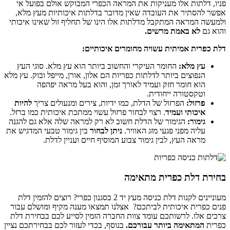
פניו, דלתות אלו מעניקות את המראה הכפרי המבוקש אולם בפועל אי
אפשר להסתיר את העובדה שאין מדובר בדלתות איכותיות מעץ מלא,
ולמעשה המראה המתקבל מדלתות אלו הינו של תחליף זול שאינו איכותי
והוא גם
לא באמת מרשים.
דלת כפרית אמיתית עשויה מחומרים איכותיים:
עץ מלא:
החומר העיקרי והחשוב ביותר הוא עץ מלא. סוגי העץ
הנפוצים ביותר לדלתות כפריות הם אלון, אורן, מייפל ובוק. עץ מלא
הוא חומר חזק ועמיד לאורך זמן, והוא בעל מראה יפהפה
וטקסטורה ייחודית.
פרזול:
הפרזול של הדלת, כמו ידיות, צירים ומנעולים צריך
להיות
איכותי ועמיד
. רצוי לבחור פרזול עשוי ממתכת איכותית כמו ברזל.
גימור:
הגימור של הדלת חשוב לא רק למראה שלה אלא גם להגנה
עליה מפני פגעי מזג האוויר.
ניתן לבחור
בין גימור טבעי המדגיש את
מראה העץ, לבין גימור צבוע המוסיף חיים ועניין לדלת.
בחירת דלת כפרית מתאימה
מעוניינים לקנות דלת כניסה מעץ יד 2 בסגנון כפרי? רוצים להזמין דלת
פנים כפרית איכותית לביתכם? אצלנו תמצאו מענה מקיף ומושלם עבור
צרכים אלו. לרשותכם עומד צוות החברה הזמין לסייע לכם בבחירת דלת
כפרית
המתאימה ביותר עבורכם.
בנוסף, בכדי לעזור לכם בבחירתכם נציין