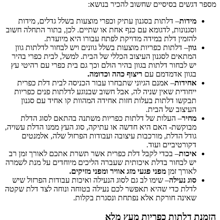
מספר דגשים בסיסיים שחשוב להכיר בנושא:
מידות
– דלתות בסגנון עתיק וכפרי מוצעות בשלל גדלים, מידות
וסגנונות, לדגומא עם כנף אחת או שתיים. לכן, בתור התחלה חשוב
להזמין דלת במידה מדויקת לפתח עבורו היא מיועדת.
גוון
– דלתות כפריות מוצעות בשלל גוונים ויש לבחור לדלתות גוון
המתאים לסגנון העיצוב הכללי של הבית. למשל, לבית כפרי בהיר
יש לבחור דלתות בגוון בהיר הולם וכך גם בית כפרי עם רהיטי עץ
בגוון אדמדמם עם
ריצוף כהה וכדומה.
אחידות
– אמנם הגיוני שתבחרו עבור הכניסה לבית דלת כפרית
ייחודית שאין שניה לה, אבל חשוב שבנוגע לדלתות פנים כפריות
תבקשו דלתות בעלות חזות אחידה המהוות קו אחיד עם סגנון
העיצוב של הבית.
מחיר
– העלות של דלתות כפריות משתנה בהתאם לסוג הדלת
מבוקשת- האם היא חדשה או עתיקה, סוג העץ ממנו הדלת עשויה,
גודל הדלת, מורכבות עיצובה ועבודות הפרזול שלה, אלמנטים
דקורטיביים ועוד.
איכות
– בכדי לקבל דלת כפרית אשר תשרת אתכם לאורך זמן רב
יש לבחור בדלת איכותית שעברה הליכים מיוחדים על מנת לשמרה
לאורך זמן
מפני פגעי מזג אוויר ומפני מזיקים.
סוג נעילה
– שימו לב גם לסוג הנעילה ואיכות עבודות הפרזול שיש
לדלת כדי שהיא תאפשר לכם נעילה בטוחה ונוחה לצד דלת שקטה
שאינה חורקת אלא נפתחת ונסגרת בקלות.
הזמנת דלתות כפריות מעץ מלא