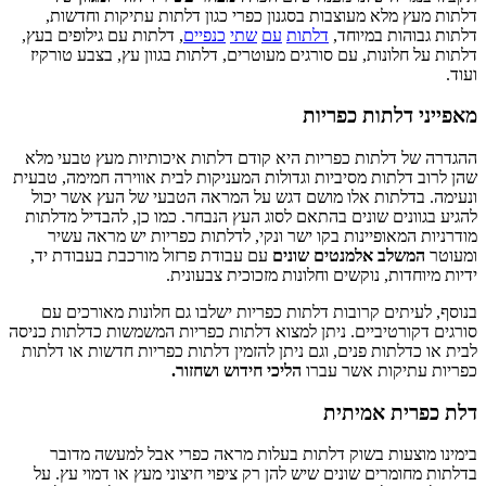
דלתות מעץ מלא מעוצבות בסגנון כפרי כגון דלתות עתיקות וחדשות,
דלתות גבוהות במיוחד,
דלתות
עם
שתי
כנפיים
, דלתות עם גילופים בעץ,
דלתות על חלונות, עם סורגים מעוטרים, דלתות בגוון עץ, בצבע טורקיז
ועוד.
מאפייני דלתות כפריות
ההגדרה של דלתות כפריות היא קודם דלתות איכותיות מעץ טבעי מלא
שהן לרוב דלתות מסיביות וגדולות המעניקות לבית אווירה חמימה, טבעית
ונעימה. בדלתות אלו מושם דגש על המראה הטבעי של העץ אשר יכול
להגיע בגוונים שונים בהתאם לסוג העץ הנבחר. כמו כן, להבדיל מדלתות
מודרניות המאופיינות בקו ישר ונקי, לדלתות כפריות יש מראה עשיר
ומעוטר
המשלב אלמנטים שונים
עם עבודת פרזול מורכבת בעבודת יד,
ידיות מיוחדות, נוקשים וחלונות מזכוכית צבעונית.
בנוסף, לעיתים קרובות דלתות כפריות ישלבו גם חלונות מאורכים עם
סורגים דקורטיביים. ניתן למצוא דלתות כפריות המשמשות כדלתות כניסה
לבית או כדלתות פנים, וגם ניתן להזמין דלתות כפריות חדשות או דלתות
כפריות עתיקות אשר עברו
הליכי חידוש ושחזור.
דלת כפרית אמיתית
בימינו מוצעות בשוק דלתות בעלות מראה כפרי אבל למעשה מדובר
בדלתות מחומרים שונים שיש להן רק ציפוי חיצוני מעץ או דמוי עץ. על