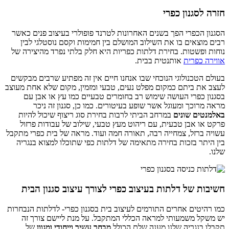
חזרה לסגנון כפרי
הסגנון הכפרי הפך בשנים האחרונות לטרנד פופולרי בעיצוב פנים כאשר
רבים מוצאים בו את השילוב המושלם בין חמימות וקסם נוסטלגי לבין
נוחות ופשטות. בחירת דלתות כפריות היא חלק בלתי נפרד מהיצירה של
אווירה כפרית
אותנטית בבית.
בעולם הטכנולוגי הנוכחי שבו אנחנו חיים אין זה מפתיע שרבים מבקשים
לעצב את ביתם כמקום מפלט נעים, טבעי ומזמין, מקום שלא אחת מעוצב
בסגנון כפרי העושה שימוש רב בחומרים טבעיים כמו עץ או אבן עם
מראה מרוכך ומעוגל אשר שופע בעיטורים. כמו כן, סגנון זה ניכר
באלמנטים שונים
במרחב הביתי לרבות בחירת סוג ריצוף שיכול להיות
פרקט או אבן טבעית, עם ריהוט מעץ טבעי, שילוב של עבודות פרזול
עשויה ברזל, צמחייה רבה, תאורה חמה ועוד. מראה של בית כפרי מתקבל
בין היתר בזכות בחירה מתאימה של דלתות כפי שתוכלו למצוא בנגריה
שלנו.
חשיבות של דלתות בעיצוב כפרי לצורך עיצוב סגנון הבית
כמו רהיטים אחרים התורמים לעיצוב בית בסגנון כפרי- לדלתות הנבחרות
יש משקל משמעותי למראה הכללי המתקבל. על מנת ליישם צורך זה
תקבלו בנגריה שלנו מענה שלם הכולל
מבחר עשיר וייחודי ומגוון
של